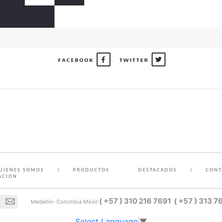
FACEBOOK
TWITTER
UIENES SOMOS
PRODUCTOS
DESTACADOS
CONT
ACION
( +57 ) 310 216 7691
( +57 ) 313 7
Medellín- Colombia
Móvil
Select Language
▼