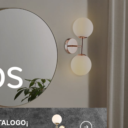
OS
TALOGO¡