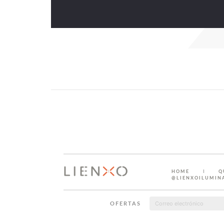
HOME
Q
@LIENXOILUMIN
OFERTAS