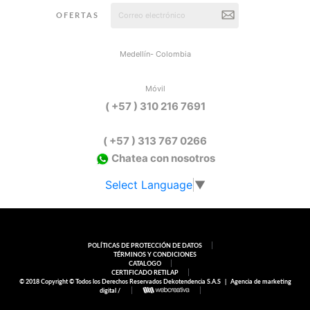
OFERTAS
Medellín- Colombia
Móvil
( +57 ) 310 216 7691
( +57 ) 313 767 0266
Chatea con nosotros
Select Language
▼
POLÍTICAS DE PROTECCIÓN DE DATOS
TÉRMINOS Y CONDICIONES
CATALOGO
CERTIFICADO RETILAP
© 2018 Copyright © Todos los Derechos Reservados Dekotendencia S.A.S |
Agencia de marketing
digital /